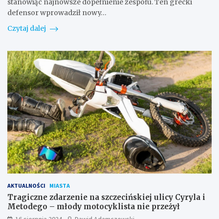
stanowiąc najnowsze dopełnienie zespołu. Ten grecki
defensor wprowadził nowy…
Czytaj dalej
AKTUALNOŚCI
MIASTA
Tragiczne zdarzenie na szczecińskiej ulicy Cyryla i
Metodego – młody motocyklista nie przeżył
16 sierpnia 2024
Dawid Adamczewski