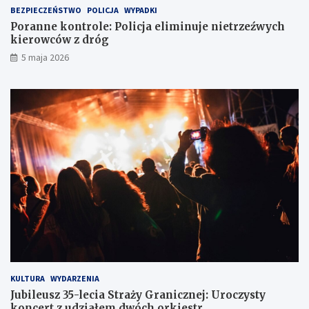
w
y
BEZPIECZEŃSTWO
POLICJA
WYPADKI
k
c
Poranne kontrole: Policja eliminuje nietrzeźwych
a
h
kierowców z dróg
w
k
5 maja 2026
l
i
o
e
d
r
ó
o
w
w
c
c
e
ó
w
z
d
r
ó
g
KULTURA
WYDARZENIA
Jubileusz 35-lecia Straży Granicznej: Uroczysty
koncert z udziałem dwóch orkiestr