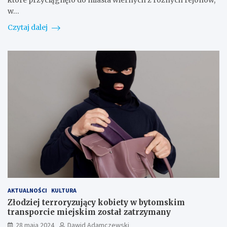
które przyciągnęło do miasta wiernych z różnych rejonów,
w…
Czytaj dalej
AKTUALNOŚCI
KULTURA
Złodziej terroryzujący kobiety w bytomskim
transporcie miejskim został zatrzymany
28 maja 2024
Dawid Adamczewski