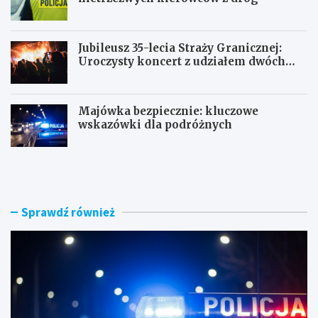
Jubileusz 35-lecia Straży Granicznej:
Uroczysty koncert z udziałem dwóch
orkiestr
Majówka bezpiecznie: kluczowe
wskazówki dla podróżnych
U
P
c
o
i
r
e
a
c
n
Sprawdź również
z
n
k
e
a
k
s
o
k
n
u
t
t
r
e
o