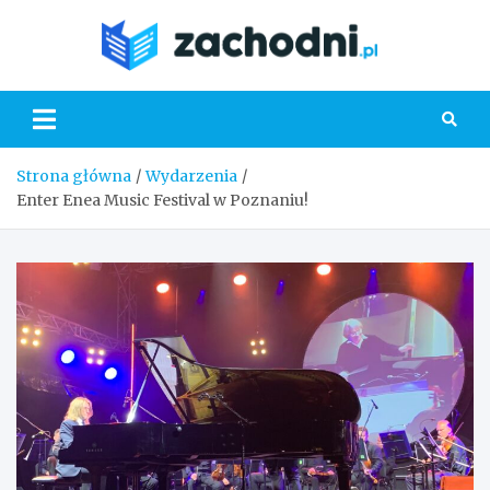
Skip
to
Zacho
content
Strona główna
Wydarzenia
Enter Enea Music Festival w Poznaniu!