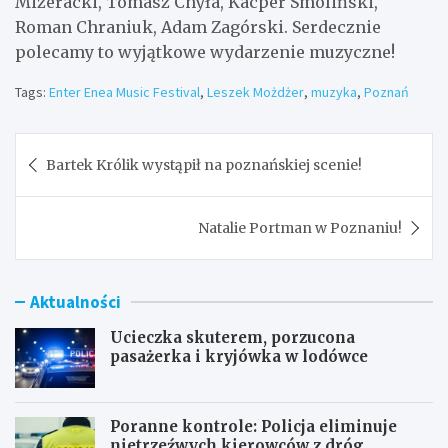
Mizeracki, Tomasz Chyła, Kacper Smoliński,
Roman Chraniuk, Adam Zagórski. Serdecznie
polecamy to wyjątkowe wydarzenie muzyczne!
Tags:
Enter Enea Music Festival
,
Leszek Możdżer
,
muzyka
,
Poznań
Nawigacja
Bartek Królik wystąpił na poznańskiej scenie!
wpisu
Natalie Portman w Poznaniu!
Aktualności
Ucieczka skuterem, porzucona
pasażerka i kryjówka w lodówce
Poranne kontrole: Policja eliminuje
nietrzeźwych kierowców z dróg