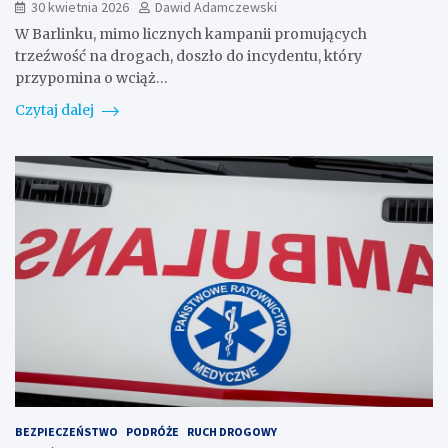
30 kwietnia 2026
Dawid Adamczewski
W Barlinku, mimo licznych kampanii promujących
trzeźwość na drogach, doszło do incydentu, który
przypomina o wciąż…
Czytaj dalej
BEZPIECZEŃSTWO
PODRÓŻE
RUCH DROGOWY