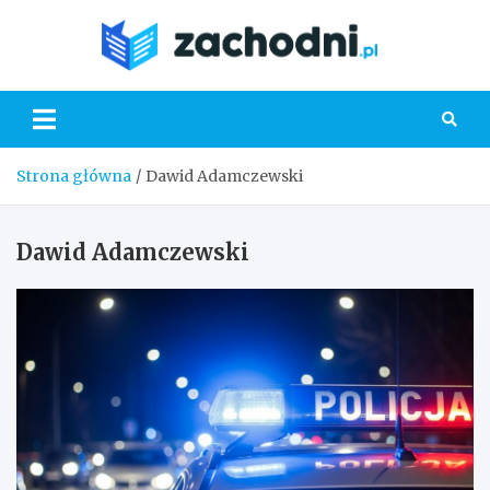
Skip
to
Zacho
content
Strona główna
Dawid Adamczewski
Dawid Adamczewski