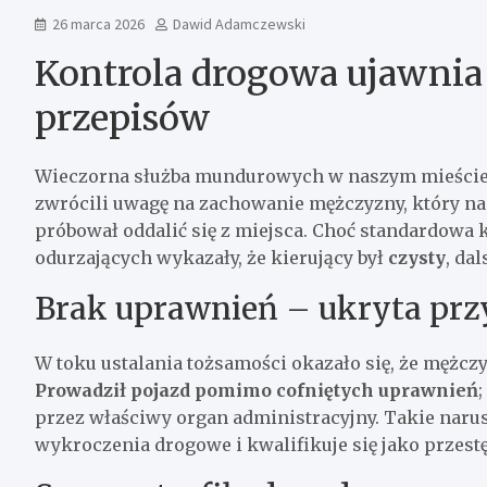
26 marca 2026
Dawid Adamczewski
Kontrola drogowa ujawnia
przepisów
Wieczorna służba mundurowych w naszym mieście p
zwrócili uwagę na zachowanie mężczyzny, który n
próbował oddalić się z miejsca. Choć standardowa 
odurzających wykazały, że kierujący był
czysty
, da
Brak uprawnień – ukryta pr
W toku ustalania tożsamości okazało się, że mężcz
Prowadził pojazd pomimo cofniętych uprawnień
przez właściwy organ administracyjny. Takie naru
wykroczenia drogowe i kwalifikuje się jako przest