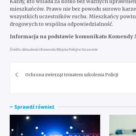
Każdy, kto wsiada za kółko bez ważnych uprawnień, 
mieszkańców. Prawo nie bez powodu surowo karze 
wszystkich uczestników ruchu. Mieszkańcy powinn
drogowych to wspólna odpowiedzialność.
Informacja na podstawie komunikatu Komendy Mi
Źródło: Aktualności Komenda Miejska Policji w Szczecinie
Nawigacja
Ochrona zwierząt tematem szkolenia Policji
wpisu
Sprawdź również