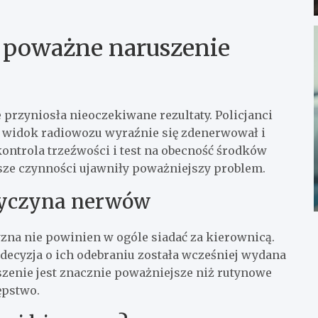
 poważne naruszenie
rzyniosła nieoczekiwane rezultaty. Policjanci
a widok radiowozu wyraźnie się zdenerwował i
kontrola trzeźwości i test na obecność środków
lsze czynności ujawniły poważniejszy problem.
zyczyna nerwów
yzna nie powinien w ogóle siadać za kierownicą.
; decyzja o ich odebraniu została wcześniej wydana
szenie jest znacznie poważniejsze niż rutynowe
ępstwo.