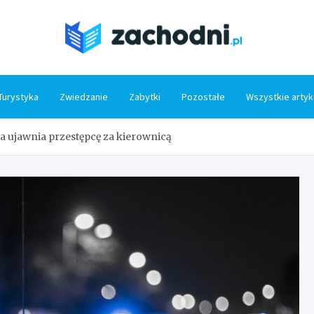
Zacho
Turystyka
Zwiedzanie
Zabytki
Pozostałe
Wszystkie artyk
 ujawnia przestępcę za kierownicą