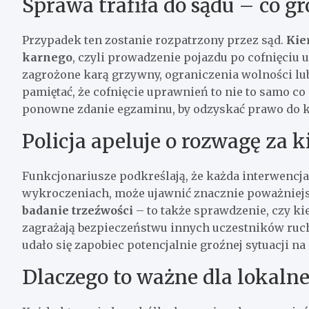
Sprawa trafiła do sądu – co gr
Przypadek ten zostanie rozpatrzony przez sąd.
Kie
karnego
, czyli prowadzenie pojazdu po cofnięciu 
zagrożone karą grzywny, ograniczenia wolności lu
pamiętać, że cofnięcie uprawnień to nie to samo co
ponowne zdanie egzaminu, by odzyskać prawo do k
Policja apeluje o rozwagę za 
Funkcjonariusze podkreślają, że każda interwencj
wykroczeniach, może ujawnić znacznie poważniej
badanie trzeźwości
– to także sprawdzenie, czy k
zagrażają bezpieczeństwu innych uczestników ruch
udało się zapobiec potencjalnie groźnej sytuacji na
Dlaczego to ważne dla lokalne