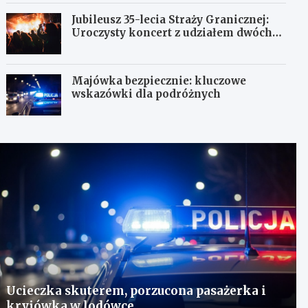
Jubileusz 35-lecia Straży Granicznej:
Uroczysty koncert z udziałem dwóch
orkiestr
Majówka bezpiecznie: kluczowe
wskazówki dla podróżnych
Ucieczka skuterem, porzucona pasażerka i
kryjówka w lodówce