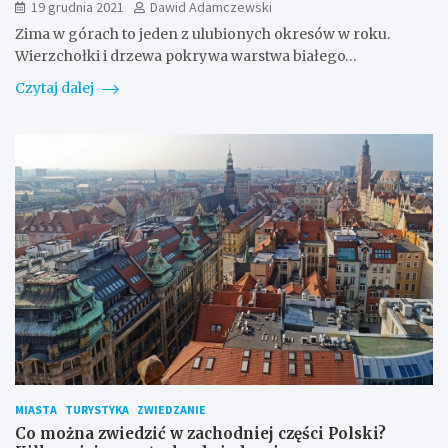
19 grudnia 2021
Dawid Adamczewski
Zima w górach to jeden z ulubionych okresów w roku.
Wierzchołki i drzewa pokrywa warstwa białego…
Czytaj dalej
MIASTA
TURYSTYKA
ZWIEDZANIE
Co można zwiedzić w zachodniej części Polski?