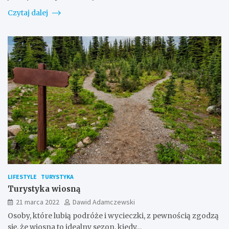
Czytaj dalej
LIFESTYLE
TURYSTYKA
Turystyka wiosną
21 marca 2022
Dawid Adamczewski
Osoby, które lubią podróże i wycieczki, z pewnością zgodzą
się, że wiosna to idealny sezon, kiedy…