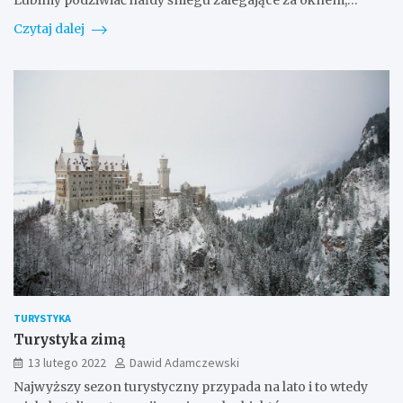
Lubimy podziwiać hałdy śniegu zalegające za oknem,…
Czytaj dalej
TURYSTYKA
Turystyka zimą
13 lutego 2022
Dawid Adamczewski
Najwyższy sezon turystyczny przypada na lato i to wtedy