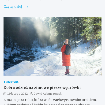
Czytaj dalej
TURYSTYKA
Dobra odzież na zimowe piesze wędrówki
19 lutego 2022
Dawid Adamczewski
Zima to pora roku, która wielu zachwyca swoim urokiem.