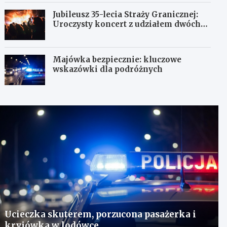
Jubileusz 35-lecia Straży Granicznej:
Uroczysty koncert z udziałem dwóch
orkiestr
Majówka bezpiecznie: kluczowe
wskazówki dla podróżnych
Ucieczka skuterem, porzucona pasażerka i
kryjówka w lodówce