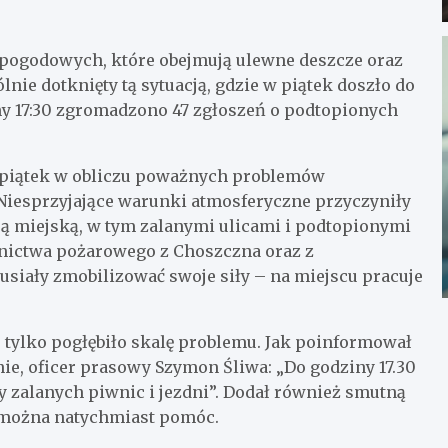
 pogodowych, które obejmują ulewne deszcze oraz
nie dotknięty tą sytuacją, gdzie w piątek doszło do
ny 17:30 zgromadzono 47 zgłoszeń o podtopionych
piątek w obliczu poważnych problemów
esprzyjające warunki atmosferyczne przyczyniły
rą miejską, w tym zalanymi ulicami i podtopionymi
wnictwa pożarowego z Choszczna oraz z
siały zmobilizować swoje siły – na miejscu pracuje
 tylko pogłębiło skalę problemu. Jak poinformował
, oficer prasowy Szymon Śliwa: „Do godziny 17.30
y zalanych piwnic i jezdni”. Dodał również smutną
 można natychmiast pomóc.