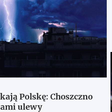
kają Polskę: Choszczno
jami ulewy