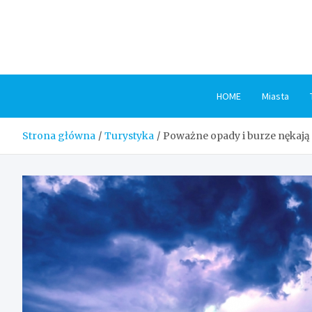
Skip
to
content
HOME
Miasta
Strona główna
Turystyka
Poważne opady i burze nękają