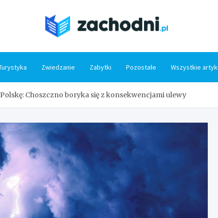
Zacho
Turystyka
Zwiedzanie
Zabytki
Pozostałe
Wszystkie artyk
 Polskę: Choszczno boryka się z konsekwencjami ulewy