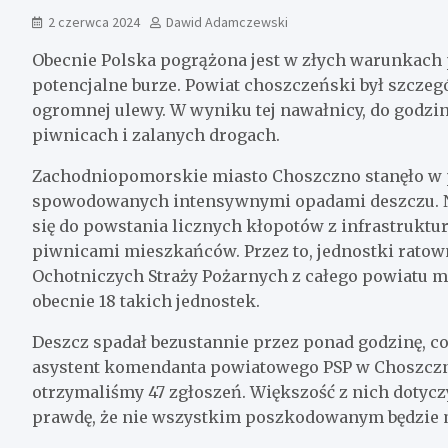
2 czerwca 2024
Dawid Adamczewski
Obecnie Polska pogrążona jest w złych warunkach
potencjalne burze. Powiat choszczeński był szczegól
ogromnej ulewy. W wyniku tej nawałnicy, do godzi
piwnicach i zalanych drogach.
Zachodniopomorskie miasto Choszczno stanęło w 
spowodowanych intensywnymi opadami deszczu. Ni
się do powstania licznych kłopotów z infrastruktu
piwnicami mieszkańców. Przez to, jednostki rato
Ochotniczych Straży Pożarnych z całego powiatu mu
obecnie 18 takich jednostek.
Deszcz spadał bezustannie przez ponad godzinę, co
asystent komendanta powiatowego PSP w Choszcznie
otrzymaliśmy 47 zgłoszeń. Większość z nich dotycz
prawdę, że nie wszystkim poszkodowanym będzie