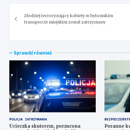
Nawigacja
Złodziej terroryzujący kobiety w bytomskim
wpisu
transporcie miejskim został zatrzymany
Sprawdź również
POLICJA
ZATRZYMANIA
BEZPIECZEŃST
Ucieczka skuterem, porzucona
Poranne ko