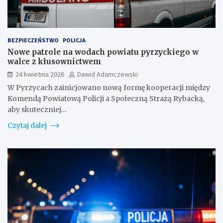
BEZPIECZEŃSTWO
POLICJA
Nowe patrole na wodach powiatu pyrzyckiego w
walce z kłusownictwem
24 kwietnia 2026
Dawid Adamczewski
W Pyrzycach zainicjowano nową formę kooperacji między
Komendą Powiatową Policji a Społeczną Strażą Rybacką,
aby skuteczniej…
Czytaj dalej