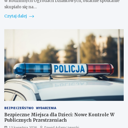
w Rodzinnych Ogrodach Działkowych, ostatnie spotkanie
skupiało się na…
Czytaj dalej
BEZPIECZEŃSTWO
WYDARZENIA
Bezpieczne Miejsca dla Dzieci: Nowe Kontrole W
Publicznych Przestrzeniach
13 kwietnia 2026
Dawid Adamczewski