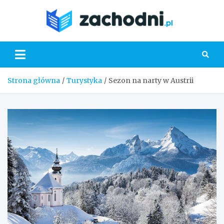
Skip
to
Zacho
content
Strona główna
Turystyka
Sezon na narty w Austrii