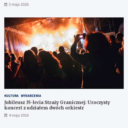
5 maja 2026
l
i
o
e
d
r
ó
o
w
w
c
c
e
ó
w
z
d
r
ó
g
KULTURA
WYDARZENIA
Jubileusz 35-lecia Straży Granicznej: Uroczysty
koncert z udziałem dwóch orkiestr
4 maja 2026