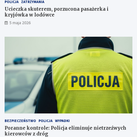
POLICJA
ZATRZYMANIA
u
j
c
a
Ucieczka skuterem, porzucona pasażerka i
o
e
kryjówka w lodówce
n
l
5 maja 2026
a
i
p
m
a
i
s
n
a
u
ż
j
e
e
r
n
k
i
a
e
i
t
k
r
r
z
y
e
j
ź
ó
w
w
y
BEZPIECZEŃSTWO
POLICJA
WYPADKI
k
c
Poranne kontrole: Policja eliminuje nietrzeźwych
a
h
kierowców z dróg
w
k