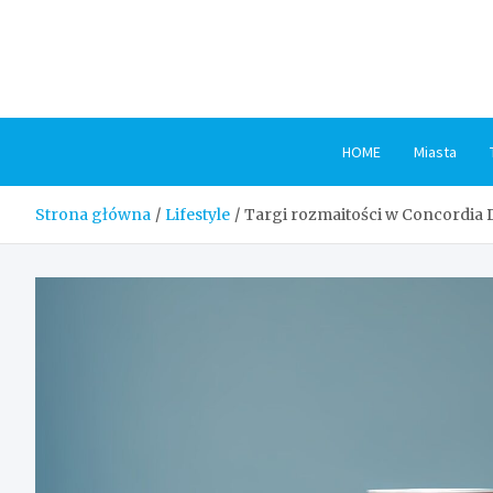
Skip
to
content
HOME
Miasta
Strona główna
Lifestyle
Targi rozmaitości w Concordia 