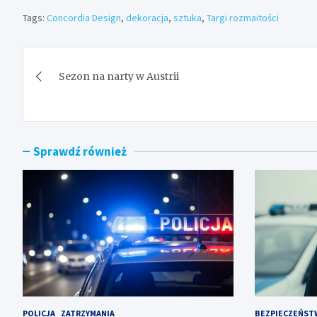
Tags:
Concordia Design
,
dekoracja
,
sztuka
,
Targi rozmaitości
Nawigacja
Sezon na narty w Austrii
wpisu
Sprawdź również
POLICJA
ZATRZYMANIA
BEZPIECZEŃST