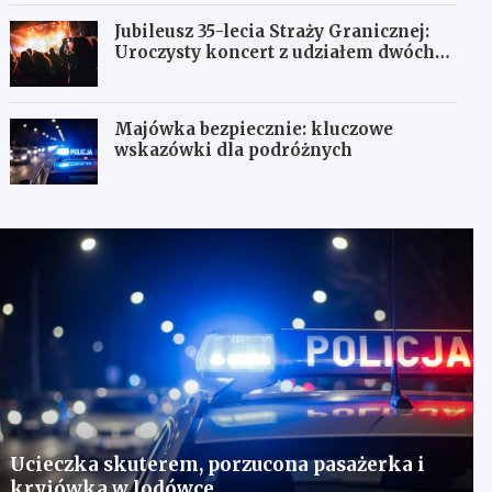
Jubileusz 35-lecia Straży Granicznej:
Uroczysty koncert z udziałem dwóch
orkiestr
Majówka bezpiecznie: kluczowe
wskazówki dla podróżnych
Ucieczka skuterem, porzucona pasażerka i
kryjówka w lodówce