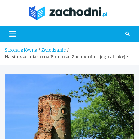
Skip
to
Zacho
content
Strona główna
Zwiedzanie
Najstarsze miasto na Pomorzu Zachodnim i jego atrakcje