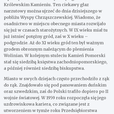
Królewskim Kamieniu. Ten ciekawy głaz
narzutowy można ujrzeć do dnia dzisiejszego w
pobliżu Wyspy Chrząszczewskiej. Wiadomo, że
osadnictwo w miejscu obecnego miasta rozwijało
się już w czasach starożytnych. W IX wieku miał tu
już istnieć potężny gród, zaś w X wieku –
podgrodzie. Aż do XI wieku gród ten był ważnym
grodem obronnym należącym do plemienia
Wolinian. W kolejnym stuleciu Kamień Pomorski
stał się siedzibą księstwa zachodniopomorskiego,
a później również siedzibą biskupstwa.
Miasto w swych dziejach często przechodziło z rąk
do rąk. Znajdowało się pod panowaniem duńskim
oraz szwedzkim, zaś do Polski trafiło dopiero po II
wojnie światowej. W 1959 roku rozpoczęła się jego
uzdrowiskowa kariera, co związane jest z
utworzeniem w tymże roku Przedsiębiorstwa