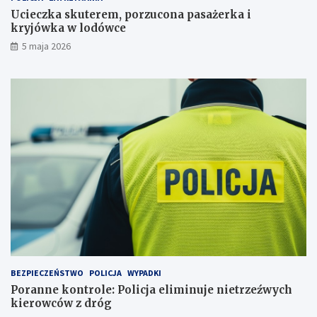
u
j
c
a
Ucieczka skuterem, porzucona pasażerka i
o
e
kryjówka w lodówce
n
l
5 maja 2026
a
i
p
m
a
i
s
n
a
u
ż
j
e
e
r
n
k
i
a
e
i
t
k
r
r
z
y
e
j
ź
ó
w
w
y
BEZPIECZEŃSTWO
POLICJA
WYPADKI
k
c
Poranne kontrole: Policja eliminuje nietrzeźwych
a
h
kierowców z dróg
w
k