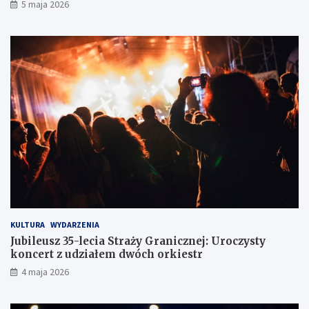
5 maja 2026
l
i
o
e
d
r
ó
o
w
w
c
c
e
ó
w
z
d
r
ó
g
KULTURA
WYDARZENIA
Jubileusz 35-lecia Straży Granicznej: Uroczysty
koncert z udziałem dwóch orkiestr
4 maja 2026