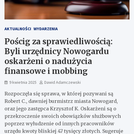
AKTUALNOŚCI
WYDARZENIA
Pościg za sprawiedliwością:
Byli urzędnicy Nowogardu
oskarżeni o nadużycia
finansowe i mobbing
9 kwietnia 2025
Dawid Adamczewski
Rozpoczęła się sprawa, w której pozywani są
Robert C., dawniej burmistrz miasta Nowogard,
oraz jego zastępca Krzysztof K. Oskarżeni są o
przekroczenie swoich obowiązków służbowych
poprzez wyłudzenie od innych pracowników
urzędu kwoty bliskiej 47 tysięcy złotych. Sugeruje