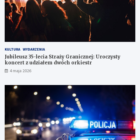
d
r
ó
g
KULTURA
WYDARZENIA
Jubileusz 35-lecia Straży Granicznej: Uroczysty
koncert z udziałem dwóch orkiestr
4 maja 2026