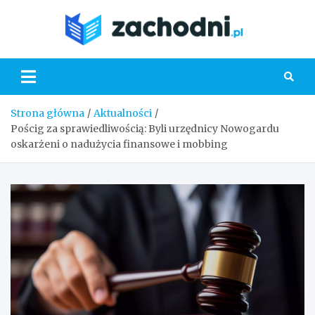
Skip
to
Zacho
content
Strona główna
Aktualności
Pościg za sprawiedliwością: Byli urzędnicy Nowogardu
oskarżeni o nadużycia finansowe i mobbing