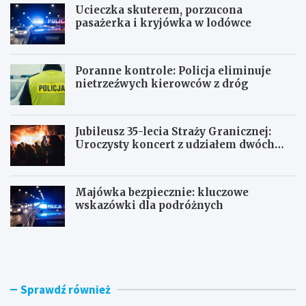
Ucieczka skuterem, porzucona
pasażerka i kryjówka w lodówce
Poranne kontrole: Policja eliminuje
nietrzeźwych kierowców z dróg
Jubileusz 35-lecia Straży Granicznej:
Uroczysty koncert z udziałem dwóch
orkiestr
Majówka bezpiecznie: kluczowe
wskazówki dla podróżnych
U
P
c
o
i
r
e
a
c
n
Sprawdź również
z
n
k
e