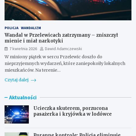
POLICJA
WANDALIZM
Wandal w Przelewicach zatrzymany – zniszczył
mienie i miał narkotyki
7 kwietnia 2026
Dawid Adamczewski
W miniony piątek w sercu Przelewic doszło do
nieprzyjemnych wydarzeń, które zaniepokoiły lokalnych
mieszkańców. Na terenie…
Czytaj dalej
Aktualności
Ucieczka skuterem, porzucona
pasażerka i kryjówka w lodówce
Poranne kontrole: Policja eliminuje