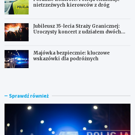
nietrzeźwych kierowców z dróg
Jubileusz 35-lecia Straży Granicznej:
Uroczysty koncert z udziałem dwóch
orkiestr
Majówka bezpiecznie: kluczowe
wskazówki dla podróżnych
U
P
c
o
i
r
e
a
c
n
Sprawdź również
z
n
k
e
a
k
s
o
k
n
u
t
t
r