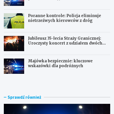
Poranne kontrole: Policja eliminuje
nietrzeźwych kierowców z dróg
Jubileusz 35-lecia Straży Granicznej:
Uroczysty koncert z udziałem dwóch
orkiestr
Majówka bezpiecznie: kluczowe
wskazówki dla podróżnych
U
P
c
o
i
r
e
a
c
n
Sprawdź również
z
n
k
e
a
k
s
o