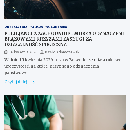
ODZNACZENIA
POLICJA
WOLONTARIAT
POLICJANCI Z ZACHODNIOPOMORZA ODZNACZENI
BRĄZOWYMI KRZYŻAMI ZASŁUGI ZA
DZIAŁALNOŚĆ SPOŁECZNĄ
16 kwietnia 2026
Dawid Adamczewski
W dniu 15 kwietnia 2026 roku w Belwederze miała miejsce
uroczystość, na której przyznano odznaczenia
państwowe…
Czytaj dalej