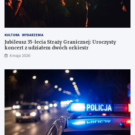
ó
g
KULTURA
WYDARZENIA
Jubileusz 35-lecia Straży Granicznej: Uroczysty
koncert z udziałem dwóch orkiestr
4 maja 2026