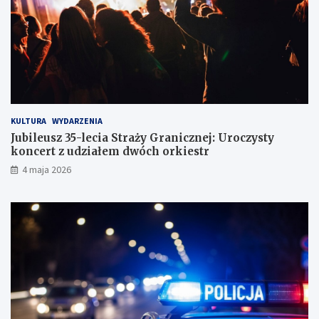
z
d
r
ó
g
KULTURA
WYDARZENIA
Jubileusz 35-lecia Straży Granicznej: Uroczysty
koncert z udziałem dwóch orkiestr
4 maja 2026