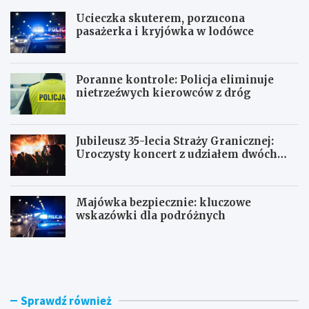
Ucieczka skuterem, porzucona
pasażerka i kryjówka w lodówce
Poranne kontrole: Policja eliminuje
nietrzeźwych kierowców z dróg
Jubileusz 35-lecia Straży Granicznej:
Uroczysty koncert z udziałem dwóch
orkiestr
Majówka bezpiecznie: kluczowe
wskazówki dla podróżnych
U
P
c
o
i
r
e
a
c
n
Sprawdź również
z
n