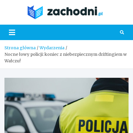
Skip
to
Zacho
content
Strona główna
Wydarzenia
Nocne łowy policji: koniec z niebezpiecznym driftingiem w
Wałczu!