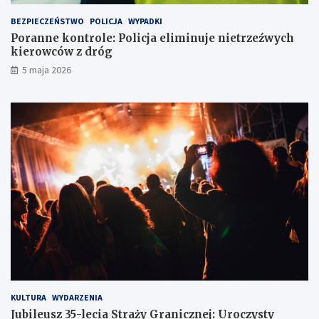
ó
w
w
y
BEZPIECZEŃSTWO
POLICJA
WYPADKI
k
c
Poranne kontrole: Policja eliminuje nietrzeźwych
a
h
kierowców z dróg
w
k
5 maja 2026
l
i
o
e
d
r
ó
o
w
w
c
c
e
ó
w
z
d
r
ó
g
KULTURA
WYDARZENIA
Jubileusz 35-lecia Straży Granicznej: Uroczysty