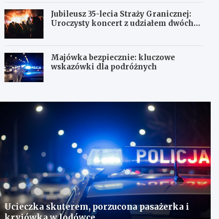
Jubileusz 35-lecia Straży Granicznej:
Uroczysty koncert z udziałem dwóch
orkiestr
Majówka bezpiecznie: kluczowe
wskazówki dla podróżnych
Ucieczka skuterem, porzucona pasażerka i
kryjówka w lodówce