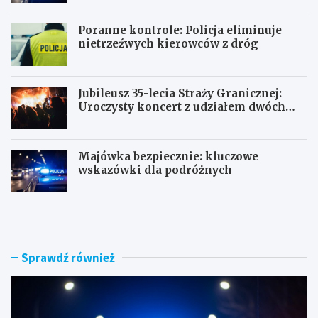
Poranne kontrole: Policja eliminuje
nietrzeźwych kierowców z dróg
Jubileusz 35-lecia Straży Granicznej:
Uroczysty koncert z udziałem dwóch
orkiestr
Majówka bezpiecznie: kluczowe
wskazówki dla podróżnych
U
P
c
o
i
r
e
a
c
n
Sprawdź również
z
n
k
e
a
k
s
o
k
n