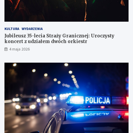
g
KULTURA
WYDARZENIA
Jubileusz 35-lecia Straży Granicznej: Uroczysty
koncert z udziałem dwóch orkiestr
4 maja 2026