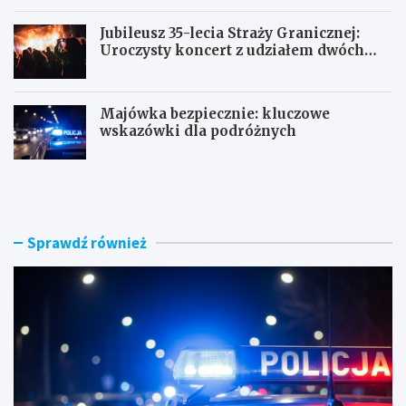
Jubileusz 35-lecia Straży Granicznej:
Uroczysty koncert z udziałem dwóch
orkiestr
Majówka bezpiecznie: kluczowe
wskazówki dla podróżnych
U
P
c
o
i
r
e
a
c
n
Sprawdź również
z
n
k
e
a
k
s
o
k
n
u
t
t
r
e
o
r
l
e
e