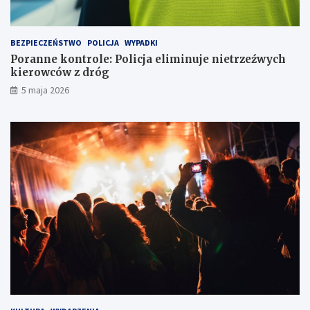
j
ź
ó
w
w
y
BEZPIECZEŃSTWO
POLICJA
WYPADKI
k
c
Poranne kontrole: Policja eliminuje nietrzeźwych
a
h
kierowców z dróg
w
k
5 maja 2026
l
i
o
e
d
r
ó
o
w
w
c
c
e
ó
w
z
d
r
ó
g