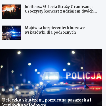
Jubileusz 35-lecia Straży Granicznej:
Uroczysty koncert z udziałem dwóch
orkiestr
Majówka bezpiecznie: kluczowe
wskazówki dla podróżnych
Ucieczka skuterem, porzucona pasażerka i
kryjówka w lodówce