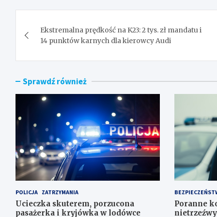
Nawigacja
Ekstremalna prędkość na K23: 2 tys. zł mandatu i
wpisu
14 punktów karnych dla kierowcy Audi
Sprawdź również
POLICJA
ZATRZYMANIA
BEZPIECZEŃST
Ucieczka skuterem, porzucona
Poranne ko
pasażerka i kryjówka w lodówce
nietrzeźwy