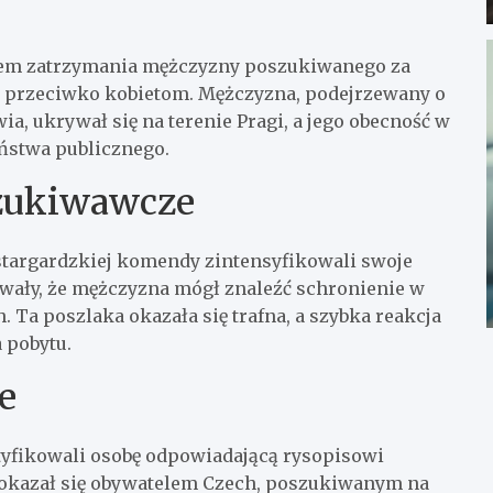
aniem zatrzymania mężczyzny poszukiwanego za
 przeciwko kobietom. Mężczyzna, podejrzewany o
a, ukrywał się na terenie Pragi, a jego obecność w
ństwa publicznego.
szukiwawcze
stargardzkiej komendy zintensyfikowali swoje
wały, że mężczyzna mógł znaleźć schronienie w
Ta poszlaka okazała się trafna, a szybka reakcja
 pobytu.
e
ntyfikowali osobę odpowiadającą rysopisowi
okazał się obywatelem Czech, poszukiwanym na