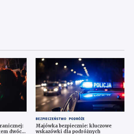
BEZPIECZEŃSTWO
PODRÓŻE
Granicznej:
Majówka bezpiecznie: kluczowe
ałem dwóch
wskazówki dla podróżnych