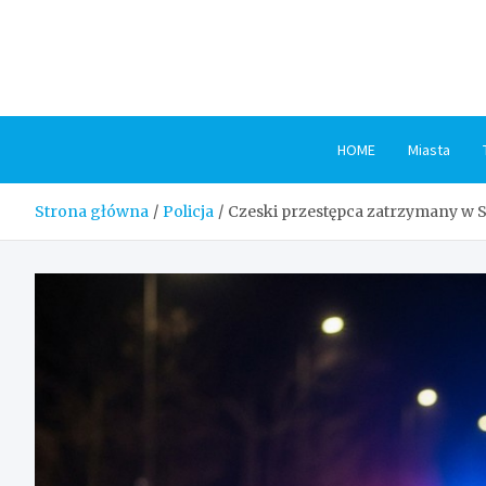
Skip
to
content
HOME
Miasta
Strona główna
Policja
Czeski przestępca zatrzymany w 