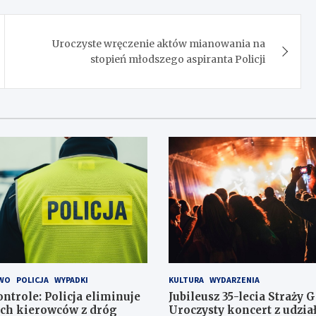
Uroczyste wręczenie aktów mianowania na
stopień młodszego aspiranta Policji
WO
POLICJA
WYPADKI
KULTURA
WYDARZENIA
ntrole: Policja eliminuje
Jubileusz 35-lecia Straży 
ch kierowców z dróg
Uroczysty koncert z udzi