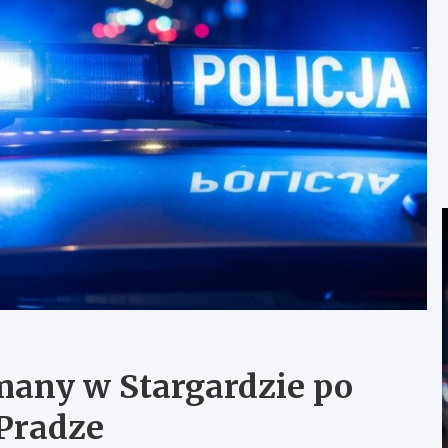
many w Stargardzie po
Pradze