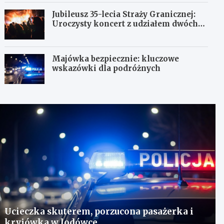
Jubileusz 35-lecia Straży Granicznej:
Uroczysty koncert z udziałem dwóch
orkiestr
Majówka bezpiecznie: kluczowe
wskazówki dla podróżnych
Ucieczka skuterem, porzucona pasażerka i
kryjówka w lodówce