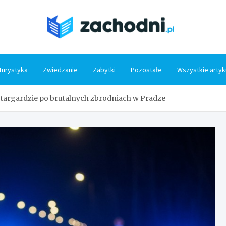
Zacho
Turystyka
Zwiedzanie
Zabytki
Pozostałe
Wszystkie artyk
Stargardzie po brutalnych zbrodniach w Pradze