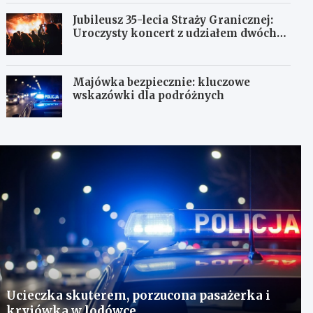
Jubileusz 35-lecia Straży Granicznej:
Uroczysty koncert z udziałem dwóch
orkiestr
Majówka bezpiecznie: kluczowe
wskazówki dla podróżnych
Ucieczka skuterem, porzucona pasażerka i
kryjówka w lodówce