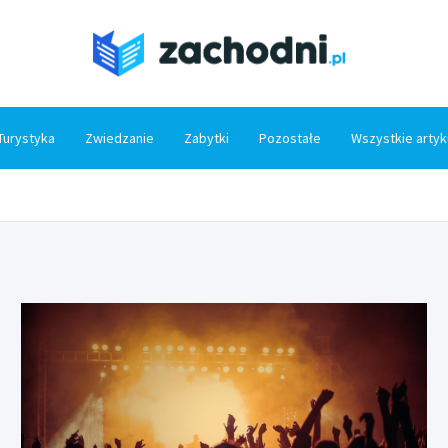
Zacho
Turystyka
Zwiedzanie
Zabytki
Pozostałe
Wszystkie artyk