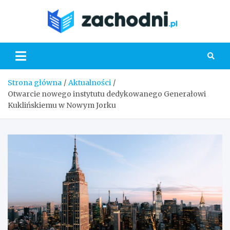
Skip
to
Zacho
content
Strona główna
Aktualności
Otwarcie nowego instytutu dedykowanego Generałowi
Kuklińskiemu w Nowym Jorku