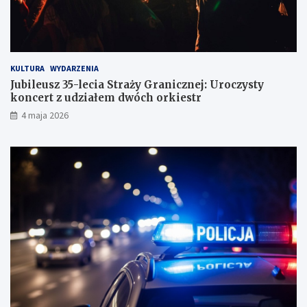
g
KULTURA
WYDARZENIA
Jubileusz 35-lecia Straży Granicznej: Uroczysty
koncert z udziałem dwóch orkiestr
4 maja 2026