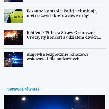
Poranne kontrole: Policja eliminuje
nietrzeźwych kierowców z dróg
Jubileusz 35-lecia Straży Granicznej:
Uroczysty koncert z udziałem dwóch
orkiestr
Majówka bezpiecznie: kluczowe
wskazówki dla podróżnych
U
P
c
o
i
r
e
a
c
n
Sprawdź również
z
n
k
e
a
k
s
o
k
n