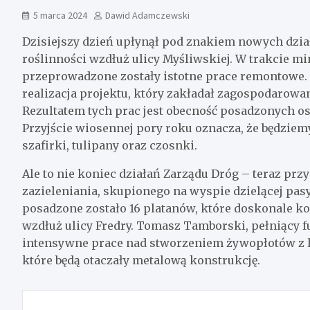
5 marca 2024
Dawid Adamczewski
Dzisiejszy dzień upłynął pod znakiem nowych dzia
roślinności wzdłuż ulicy Myśliwskiej. W trakcie min
przeprowadzone zostały istotne prace remontowe. 
realizacja projektu, który zakładał zagospodarowa
Rezultatem tych prac jest obecność posadzonych o
Przyjście wiosennej pory roku oznacza, że będziem
szafirki, tulipany oraz czosnki.
Ale to nie koniec działań Zarządu Dróg – teraz przy
zazieleniania, skupionego na wyspie dzielącej pas
posadzone zostało 16 platanów, które doskonale k
wzdłuż ulicy Fredry. Tomasz Tamborski, pełniący fun
intensywne prace nad stworzeniem żywopłotów z l
które będą otaczały metalową konstrukcję.
Nawigacja