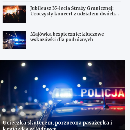
Jubileusz 35-lecia Straży Granicznej:
Uroczysty koncert z udziałem dwóch
orkiestr
Majówka bezpiecznie: kluczowe
wskazówki dla podróżnych
Ucieczka skuterem, porzucona pasażerka i
kryjówka w lodówce