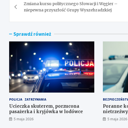
Zmiana kursu politycznego Słowacji i Węgier –
wpisu
niepewna przyszłość Grupy Wyszehradzkiej
Sprawdź również
POLICJA
ZATRZYMANIA
BEZPIECZEŃST
Ucieczka skuterem, porzucona
Poranne ko
pasażerka i kryjówka w lodówce
nietrzeźwy
5 maja 2026
5 maja 2026