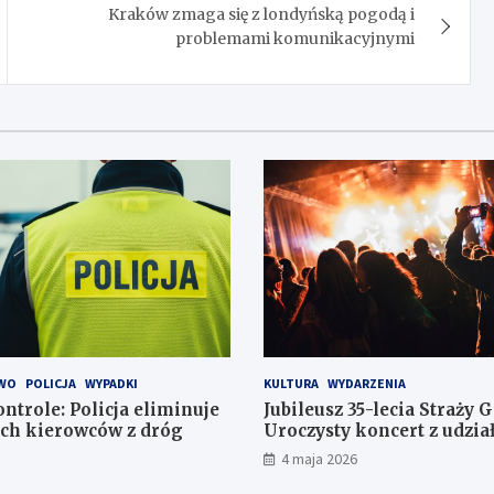
Kraków zmaga się z londyńską pogodą i
problemami komunikacyjnymi
WO
POLICJA
WYPADKI
KULTURA
WYDARZENIA
ntrole: Policja eliminuje
Jubileusz 35-lecia Straży 
ch kierowców z dróg
Uroczysty koncert z udzi
orkiestr
4 maja 2026