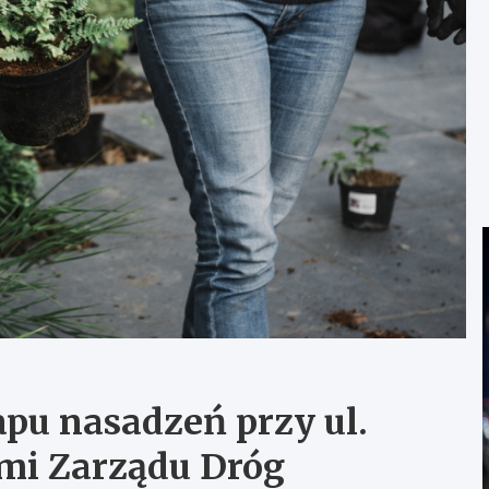
apu nasadzeń przy ul.
ami Zarządu Dróg