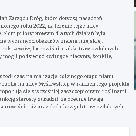
łań Zarządu Dróg, które dotyczą nasadzeń
ionego roku 2022, na terenie tejże ulicy
Celem priorytetowym dla tych działań była
nie wybranych obszarów zieleni miejskiej.
strokrzewów, laurowiśni a także traw ozdobnych.
y mogli podziwiać kwitnące hiacynty, żonkile,
szedł czas na realizację kolejnego etapu planu
y ruchu na ulicy Myśliwskiej. W ramach tego projektu
omponują się z wcześniej zaszczepionymi roślinami
kcję starosty, zdradził, że obecnie trwają
aurowiśni, róż oraz dodatkowych traw ozdobnych,