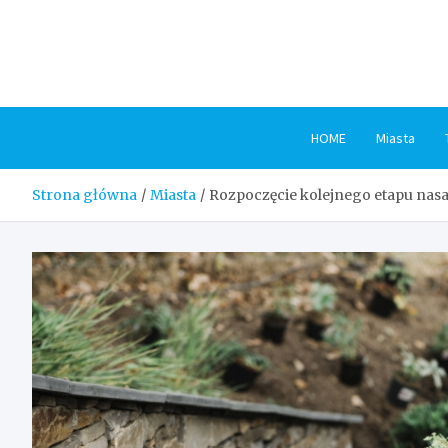
Skip
to
content
HOME
Miasta
Strona główna
Miasta
Rozpoczęcie kolejnego etapu nasa