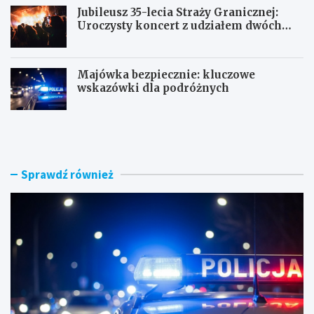
Jubileusz 35-lecia Straży Granicznej:
Uroczysty koncert z udziałem dwóch
orkiestr
Majówka bezpiecznie: kluczowe
wskazówki dla podróżnych
U
P
c
o
i
r
e
a
c
n
Sprawdź również
z
n
k
e
a
k
s
o
k
n
u
t
t
r
e
o
r
l
e
e
m
: