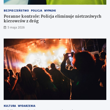
ó
w
w
y
BEZPIECZEŃSTWO
POLICJA
WYPADKI
k
c
Poranne kontrole: Policja eliminuje nietrzeźwych
a
h
kierowców z dróg
w
k
5 maja 2026
l
i
o
e
d
r
ó
o
w
w
c
c
e
ó
w
z
d
r
ó
g
KULTURA
WYDARZENIA