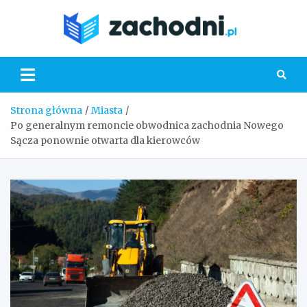
Skip
to
Zacho
content
Strona główna
Miasta
Po generalnym remoncie obwodnica zachodnia Nowego
Sącza ponownie otwarta dla kierowców