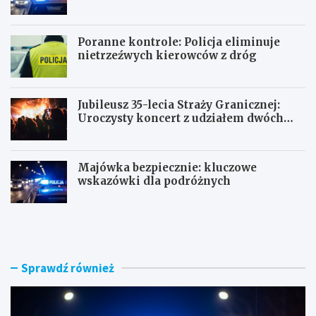
Poranne kontrole: Policja eliminuje
nietrzeźwych kierowców z dróg
Jubileusz 35-lecia Straży Granicznej:
Uroczysty koncert z udziałem dwóch
orkiestr
Majówka bezpiecznie: kluczowe
wskazówki dla podróżnych
U
P
c
o
i
r
e
a
c
n
Sprawdź również
z
n
k
e
a
k
s
o