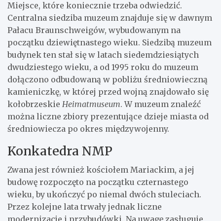
Miejsce, które koniecznie trzeba odwiedzić.
Centralna siedziba muzeum znajduje się w dawnym
Pałacu Braunschweigów, wybudowanym na
początku dziewiętnastego wieku. Siedzibą muzeum
budynek ten stał się w latach siedemdziesiątych
dwudziestego wieku, a od 1995 roku do muzeum
dołączono odbudowaną w pobliżu średniowieczną
kamieniczkę, w której przed wojną znajdowało się
kołobrzeskie
Heimatmuseum
. W muzeum znaleźć
można liczne zbiory prezentujące dzieje miasta od
średniowiecza po okres międzywojenny.
Konkatedra NMP
Zwana jest również kościołem Mariackim, a jej
budowę rozpoczęto na początku czternastego
wieku, by ukończyć po niemal dwóch stuleciach.
Przez kolejne lata trwały jednak liczne
modernizacje i przybudówki. Na uwagę zasługuje