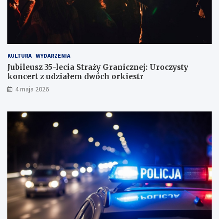
ó
g
KULTURA
WYDARZENIA
Jubileusz 35-lecia Straży Granicznej: Uroczysty
koncert z udziałem dwóch orkiestr
4 maja 2026