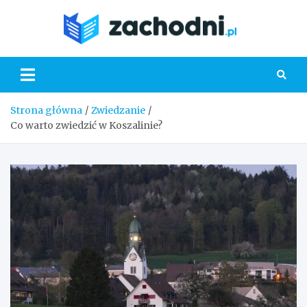
Skip
to
Zacho
content
Strona główna
Zwiedzanie
Co warto zwiedzić w Koszalinie?