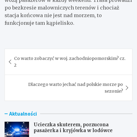
wożą pasażerów w każdy weekend. Trasa prowadzi
po bezkresie malowniczych terenów i chociaż
stacja końcowa nie jest nad morzem, to
funkcjonuje tam kąpielisko.
Nawigacja
Co warto zobaczyć w woj. zachodniopomorskim? cz.
wpisu
2
Dlaczego warto jechać nad polskie morze po
sezonie?
Aktualności
Ucieczka skuterem, porzucona
pasażerka i kryjówka w lodówce