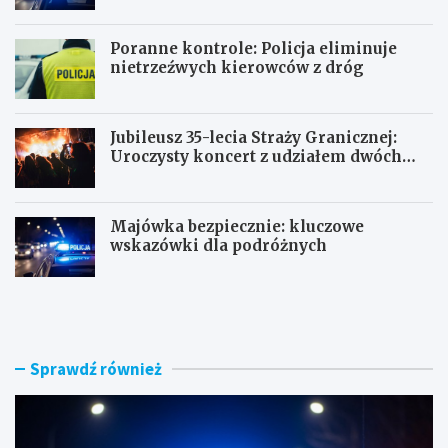
Poranne kontrole: Policja eliminuje
nietrzeźwych kierowców z dróg
Jubileusz 35-lecia Straży Granicznej:
Uroczysty koncert z udziałem dwóch
orkiestr
Majówka bezpiecznie: kluczowe
wskazówki dla podróżnych
U
P
c
o
i
r
e
a
c
n
Sprawdź również
z
n
k
e
a
k
s
o
k
n