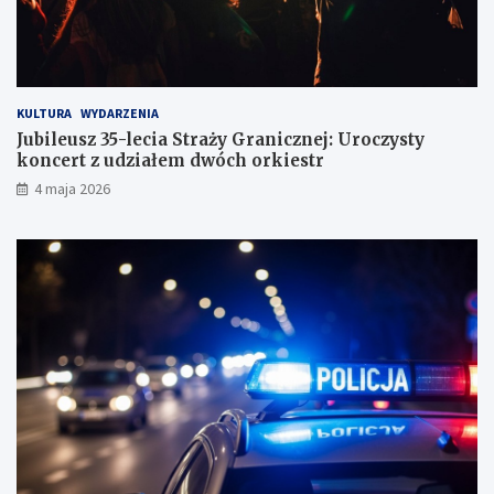
g
KULTURA
WYDARZENIA
Jubileusz 35-lecia Straży Granicznej: Uroczysty
koncert z udziałem dwóch orkiestr
4 maja 2026