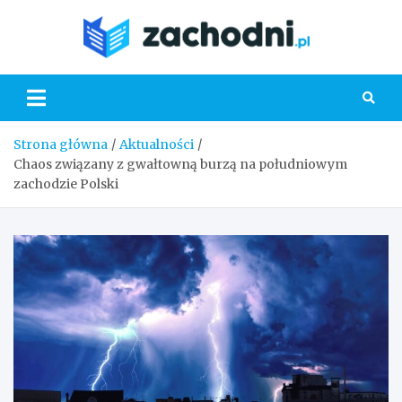
Skip
to
Zacho
content
Strona główna
Aktualności
Chaos związany z gwałtowną burzą na południowym
zachodzie Polski