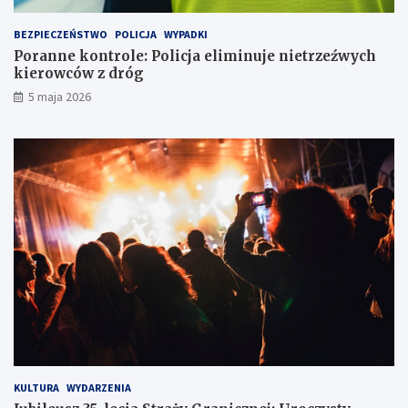
ó
w
w
y
BEZPIECZEŃSTWO
POLICJA
WYPADKI
k
c
Poranne kontrole: Policja eliminuje nietrzeźwych
a
h
kierowców z dróg
w
k
5 maja 2026
l
i
o
e
d
r
ó
o
w
w
c
c
e
ó
w
z
d
r
ó
g
KULTURA
WYDARZENIA