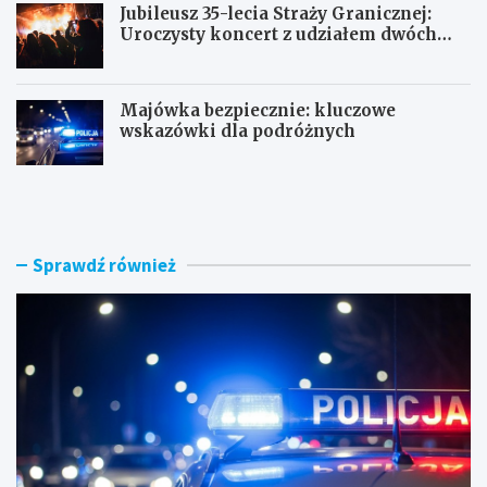
Jubileusz 35-lecia Straży Granicznej:
Uroczysty koncert z udziałem dwóch
orkiestr
Majówka bezpiecznie: kluczowe
wskazówki dla podróżnych
U
P
c
o
i
r
e
a
c
n
Sprawdź również
z
n
k
e
a
k
s
o
k
n
u
t
t
r
e
o
r
l
e
e
m
: