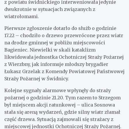
z powiatu świdnickiego interweniowała jedynie
dwukrotnie w sytuacjach związanych z
wiatrołomami.
Pierwsze zgłoszenie dotarło do służb o godzinie
17.22 – chodziło o drzewo przewrócone przez wiatr
na drodze gminnej w pobliżu miejscowości
Bagieniec. Niewielki w skali kataklizm
likwidowała jednostka Ochotniczej Straży Pożarnej
z Wierzbny, jak informuje młodszy brygadier
Łukasz Grzelak z Komendy Powiatowej Państwowej
Straży Pożarnej w Świdnicy.
Kolejne sygnały alarmowe wpłynęły do straży
pożarnej o godzinie 21.20. Tym razem to Strzegom
był miejscem akcji ratunkowej – ulica Sosnowa
stała się areną wydarzeń, gdzie silny wiatr złamał
część drzewa. Sytuacją zajmowali się strażacy z
miejscowej jednostki Ochotniczej Straży Pożarnej.