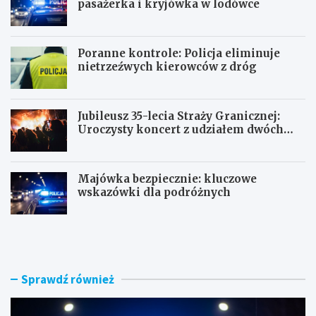
pasażerka i kryjówka w lodówce
Poranne kontrole: Policja eliminuje
nietrzeźwych kierowców z dróg
Jubileusz 35-lecia Straży Granicznej:
Uroczysty koncert z udziałem dwóch
orkiestr
Majówka bezpiecznie: kluczowe
wskazówki dla podróżnych
U
P
c
o
i
r
e
a
c
n
Sprawdź również
z
n
k
e
a
k