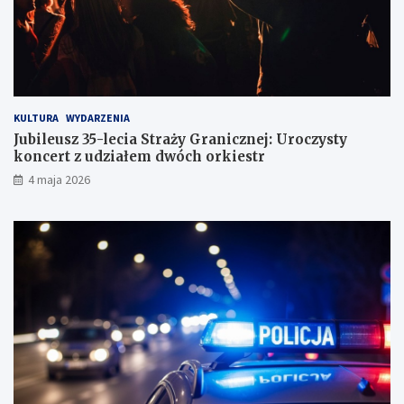
r
ó
g
KULTURA
WYDARZENIA
Jubileusz 35-lecia Straży Granicznej: Uroczysty
koncert z udziałem dwóch orkiestr
4 maja 2026