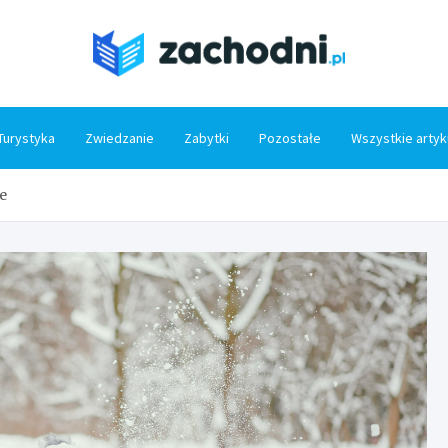
Zacho
Turystyka
Zwiedzanie
Zabytki
Pozostałe
Wszystkie artyk
e