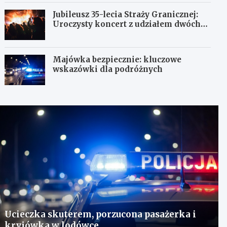
Jubileusz 35-lecia Straży Granicznej:
Uroczysty koncert z udziałem dwóch
orkiestr
Majówka bezpiecznie: kluczowe
wskazówki dla podróżnych
Ucieczka skuterem, porzucona pasażerka i
kryjówka w lodówce