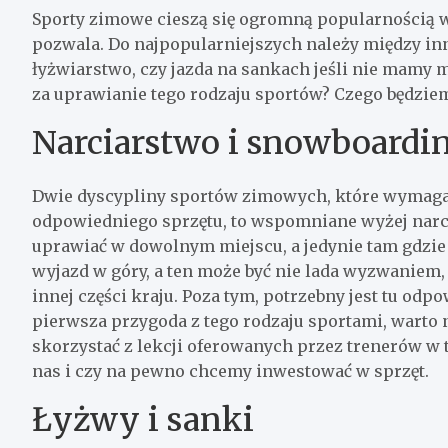
Sporty zimowe cieszą się ogromną popularnością we
pozwala. Do najpopularniejszych należy między inn
łyżwiarstwo, czy jazda na sankach jeśli nie mamy m
za uprawianie tego rodzaju sportów? Czego będzie
Narciarstwo i snowboardi
Dwie dyscypliny sportów zimowych, które wymagaj
odpowiedniego sprzętu, to wspomniane wyżej narc
uprawiać w dowolnym miejscu, a jedynie tam gdzie 
wyjazd w góry, a ten może być nie lada wyzwaniem,
innej części kraju. Poza tym, potrzebny jest tu odpow
pierwsza przygoda z tego rodzaju sportami, warto 
skorzystać z lekcji oferowanych przez trenerów w t
nas i czy na pewno chcemy inwestować w sprzęt.
Łyżwy i sanki