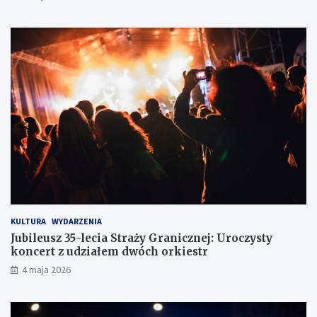
o
e
d
r
ó
o
w
w
c
c
e
ó
w
z
d
r
ó
g
KULTURA
WYDARZENIA
Jubileusz 35-lecia Straży Granicznej: Uroczysty
koncert z udziałem dwóch orkiestr
4 maja 2026