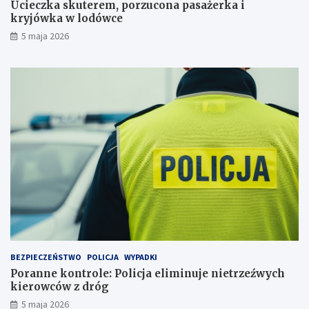
c
a
Ucieczka skuterem, porzucona pasażerka i
o
e
kryjówka w lodówce
n
l
5 maja 2026
a
i
p
m
a
i
s
n
a
u
ż
j
e
e
r
n
k
i
a
e
i
t
k
r
r
z
y
e
j
ź
ó
w
w
y
BEZPIECZEŃSTWO
POLICJA
WYPADKI
k
c
Poranne kontrole: Policja eliminuje nietrzeźwych
a
h
kierowców z dróg
w
k
5 maja 2026
l
i