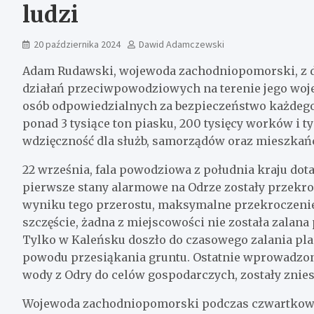
ludzi
20 października 2024
Dawid Adamczewski
Adam Rudawski, wojewoda zachodniopomorski, z d
działań przeciwpowodziowych na terenie jego wojew
osób odpowiedzialnych za bezpieczeństwo każdego d
ponad 3 tysiące ton piasku, 200 tysięcy worków i t
wdzięczność dla służb, samorządów oraz mieszkańc
22 września, fala powodziowa z południa kraju do
pierwsze stany alarmowe na Odrze zostały przekro
wyniku tego przerostu, maksymalne przekroczenie
szczęście, żadna z miejscowości nie została zala
Tylko w Kaleńsku doszło do czasowego zalania placu
powodu przesiąkania gruntu. Ostatnie wprowadzon
wody z Odry do celów gospodarczych, zostały znies
Wojewoda zachodniopomorski podczas czwartkowe