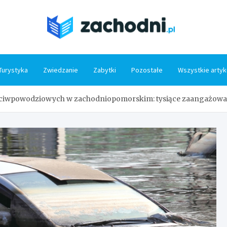
Zacho
Turystyka
Zwiedzanie
Zabytki
Pozostałe
Wszystkie artyk
ciwpowodziowych w zachodniopomorskim: tysiące zaangażowa