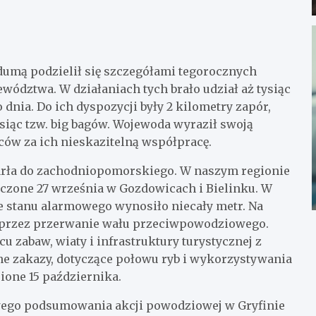
umą podzielił się szczegółami tegorocznych
ództwa. W działaniach tych brało udział aż tysiąc
nia. Do ich dyspozycji były 2 kilometry zapór,
ysiąc tzw. big bagów. Wojewoda wyraził swoją
ów za ich nieskazitelną współpracę.
tarła do zachodniopomorskiego. W naszym regionie
czone 27 września w Gozdowicach i Bielinku. W
 stanu alarmowego wynosiło niecały metr. Na
na przez przerwanie wału przeciwpowodziowego.
 zabaw, wiaty i infrastruktury turystycznej z
e zakazy, dotyczące połowu ryb i wykorzystywania
ione 15 października.
go podsumowania akcji powodziowej w Gryfinie