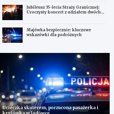
Jubileusz 35-lecia Straży Granicznej:
Uroczysty koncert z udziałem dwóch
orkiestr
Majówka bezpiecznie: kluczowe
wskazówki dla podróżnych
Ucieczka skuterem, porzucona pasażerka i
kryjówka w lodówce