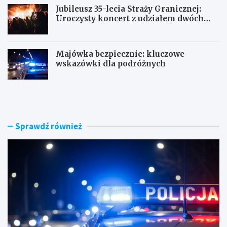
Jubileusz 35-lecia Straży Granicznej:
Uroczysty koncert z udziałem dwóch
orkiestr
Majówka bezpiecznie: kluczowe
wskazówki dla podróżnych
U
P
c
o
i
r
e
a
c
n
Sprawdź również
z
n
k
e
a
k
s
o
k
n
u
t
t
r
e
o
r
l
e
e
m
: