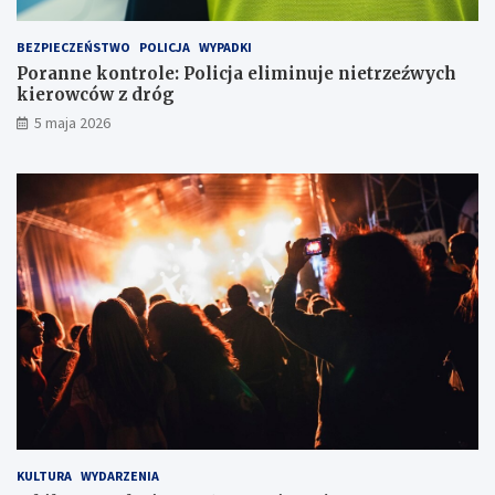
ó
w
w
y
BEZPIECZEŃSTWO
POLICJA
WYPADKI
k
c
Poranne kontrole: Policja eliminuje nietrzeźwych
a
h
kierowców z dróg
w
k
5 maja 2026
l
i
o
e
d
r
ó
o
w
w
c
c
e
ó
w
z
d
r
ó
g
KULTURA
WYDARZENIA