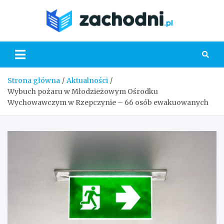
Skip
to
Zacho
content
Strona główna
Aktualności
Wybuch pożaru w Młodzieżowym Ośrodku
Wychowawczym w Rzepczynie – 66 osób ewakuowanych