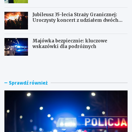
Jubileusz 35-lecia Straży Granicznej:
Uroczysty koncert z udziałem dwóch
orkiestr
Majówka bezpiecznie: kluczowe
wskazówki dla podróżnych
U
P
c
o
i
r
e
a
c
n
Sprawdź również
z
n
k
e
a
k
s
o
k
n
u
t
t
r
e
o
r
l