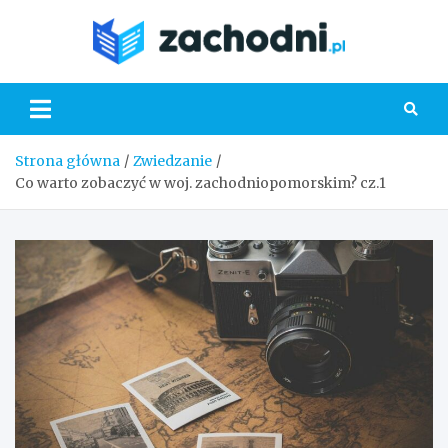
Skip
to
Zacho
content
Strona główna
Zwiedzanie
Co warto zobaczyć w woj. zachodniopomorskim? cz.1