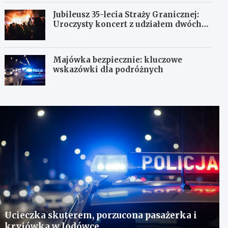
Jubileusz 35-lecia Straży Granicznej:
Uroczysty koncert z udziałem dwóch
orkiestr
Majówka bezpiecznie: kluczowe
wskazówki dla podróżnych
Ucieczka skuterem, porzucona pasażerka i
kryjówka w lodówce