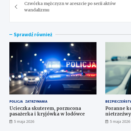
Czwórka mężczyzn w areszcie po serii aktów
wpisu
wandalizmu
Sprawdź również
POLICJA
ZATRZYMANIA
BEZPIECZEŃST
Ucieczka skuterem, porzucona
Poranne ko
pasażerka i kryjówka w lodówce
nietrzeźwy
5 maja 2026
5 maja 2026