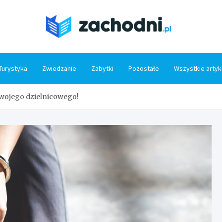
Zacho
Turystyka
Zwiedzanie
Zabytki
Pozostałe
Wszystkie artyk
swojego dzielnicowego!