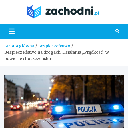
Skip
to
Zacho
content
Strona główna
Bezpieczeństwo
Bezpieczeństwo na drogach: Działania „Prędkość” w
powiecie choszczeńskim