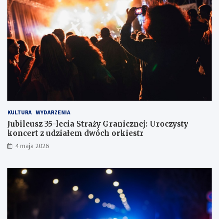
c
c
e
ó
w
z
d
r
ó
g
KULTURA
WYDARZENIA
Jubileusz 35-lecia Straży Granicznej: Uroczysty
koncert z udziałem dwóch orkiestr
4 maja 2026