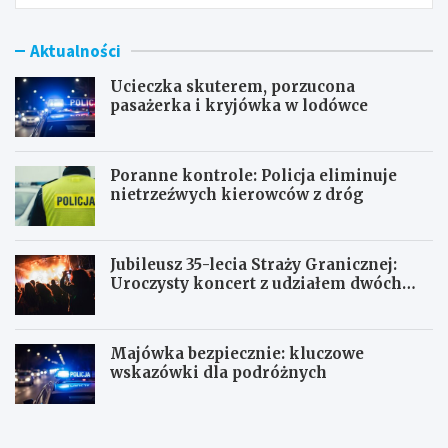
Aktualności
Ucieczka skuterem, porzucona
pasażerka i kryjówka w lodówce
Poranne kontrole: Policja eliminuje
nietrzeźwych kierowców z dróg
Jubileusz 35-lecia Straży Granicznej:
Uroczysty koncert z udziałem dwóch
orkiestr
Majówka bezpiecznie: kluczowe
wskazówki dla podróżnych
U
P
c
o
i
r