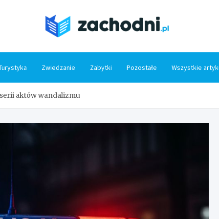
Zacho
Turystyka
Zwiedzanie
Zabytki
Pozostałe
Wszystkie artyk
serii aktów wandalizmu