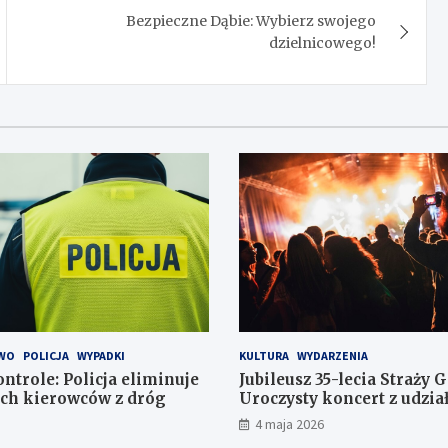
Bezpieczne Dąbie: Wybierz swojego
dzielnicowego!
WO
POLICJA
WYPADKI
KULTURA
WYDARZENIA
ntrole: Policja eliminuje
Jubileusz 35-lecia Straży 
ch kierowców z dróg
Uroczysty koncert z udzi
orkiestr
4 maja 2026