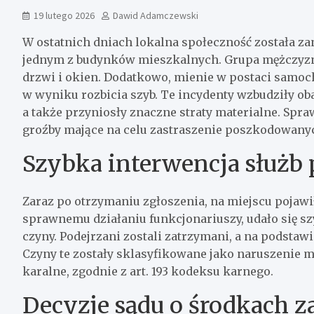
19 lutego 2026
Dawid Adamczewski
W ostatnich dniach lokalna społeczność została z
jednym z budynków mieszkalnych. Grupa mężczyzn
drzwi i okien. Dodatkowo, mienie w postaci samo
w wyniku rozbicia szyb. Te incydenty wzbudziły o
a także przyniosły znaczne straty materialne. Spra
groźby mające na celu zastraszenie poszkodowany
Szybka interwencja służb
Zaraz po otrzymaniu zgłoszenia, na miejscu pojawił
sprawnemu działaniu funkcjonariuszy, udało się sz
czyny. Podejrzani zostali zatrzymani, a na podst
Czyny te zostały sklasyfikowane jako naruszenie 
karalne, zgodnie z art. 193 kodeksu karnego.
Decyzje sądu o środkach 