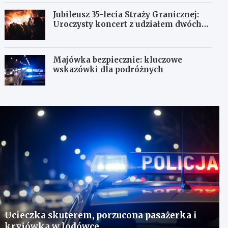
Jubileusz 35-lecia Straży Granicznej:
Uroczysty koncert z udziałem dwóch
orkiestr
Majówka bezpiecznie: kluczowe
wskazówki dla podróżnych
Ucieczka skuterem, porzucona pasażerka i
kryjówka w lodówce