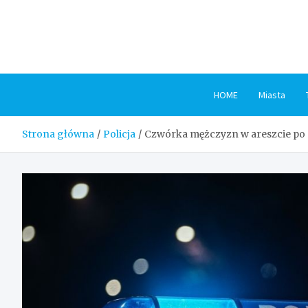
Skip
to
content
HOME
Miasta
Strona główna
Policja
Czwórka mężczyzn w areszcie po 