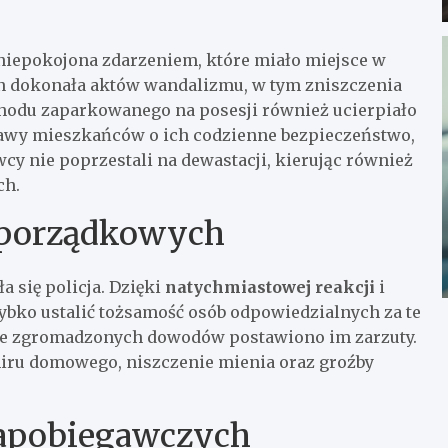
aniepokojona zdarzeniem, które miało miejsce w
 dokonała aktów wandalizmu, w tym zniszczenia
chodu zaparkowanego na posesji również ucierpiało
bawy mieszkańców o ich codzienne bezpieczeństwo,
wcy nie poprzestali na dewastacji, kierując również
ch.
 porządkowych
a się policja. Dzięki
natychmiastowej reakcji
i
ybko ustalić tożsamość osób odpowiedzialnych za te
awie zgromadzonych dowodów postawiono im zarzuty.
miru domowego, niszczenie mienia oraz groźby
zapobiegawczych