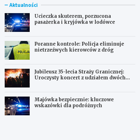
Aktualności
Ucieczka skuterem, porzucona
pasażerka i kryjówka w lodówce
Poranne kontrole: Policja eliminuje
nietrzeźwych kierowców z dróg
Jubileusz 35-lecia Straży Granicznej:
Uroczysty koncert z udziałem dwóch
orkiestr
Majówka bezpiecznie: kluczowe
wskazówki dla podróżnych
U
P
c
o
i
r
e
a
c
n