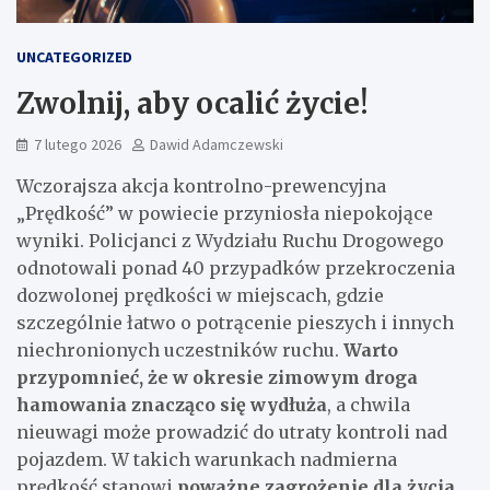
UNCATEGORIZED
Zwolnij, aby ocalić życie!
7 lutego 2026
Dawid Adamczewski
Wczorajsza akcja kontrolno-prewencyjna
„Prędkość” w powiecie przyniosła niepokojące
wyniki. Policjanci z Wydziału Ruchu Drogowego
odnotowali ponad 40 przypadków przekroczenia
dozwolonej prędkości w miejscach, gdzie
szczególnie łatwo o potrącenie pieszych i innych
niechronionych uczestników ruchu.
Warto
przypomnieć, że w okresie zimowym droga
hamowania znacząco się wydłuża
, a chwila
nieuwagi może prowadzić do utraty kontroli nad
pojazdem. W takich warunkach nadmierna
prędkość stanowi
poważne zagrożenie dla życia