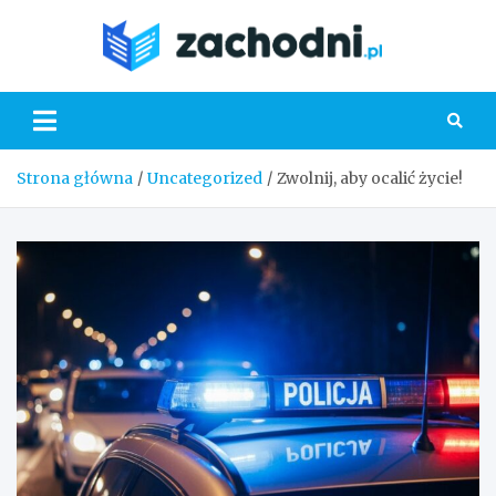
Skip
to
Zacho
content
Strona główna
Uncategorized
Zwolnij, aby ocalić życie!