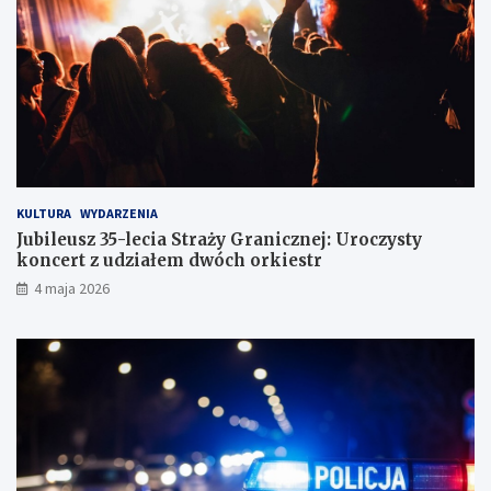
w
z
d
r
ó
g
KULTURA
WYDARZENIA
Jubileusz 35-lecia Straży Granicznej: Uroczysty
koncert z udziałem dwóch orkiestr
4 maja 2026