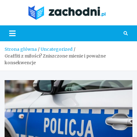
Skip
to
Zacho
content
Strona główna
Uncategorized
Graffiti z miłości? Zniszczone mienie i poważne
konsekwencje