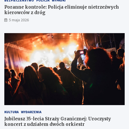
BEZPIECZEŃSTWO
POLICJA
WYPADKI
k
c
Poranne kontrole: Policja eliminuje nietrzeźwych
a
h
kierowców z dróg
w
k
5 maja 2026
l
i
o
e
d
r
ó
o
w
w
c
c
e
ó
w
z
d
r
ó
g
KULTURA
WYDARZENIA
Jubileusz 35-lecia Straży Granicznej: Uroczysty
koncert z udziałem dwóch orkiestr