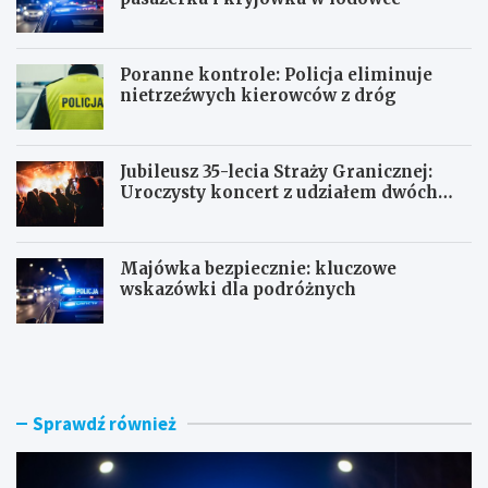
Poranne kontrole: Policja eliminuje
nietrzeźwych kierowców z dróg
Jubileusz 35-lecia Straży Granicznej:
Uroczysty koncert z udziałem dwóch
orkiestr
Majówka bezpiecznie: kluczowe
wskazówki dla podróżnych
U
P
c
o
i
r
e
a
c
n
Sprawdź również
z
n
k
e
a
k
s
o