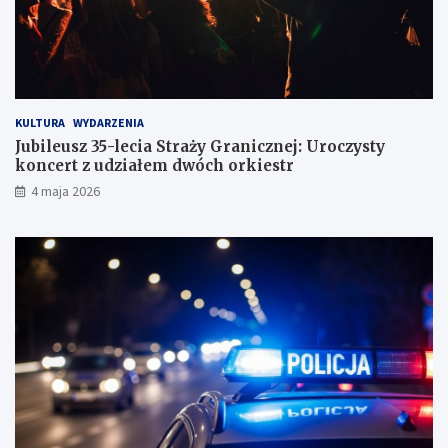
ó
g
KULTURA
WYDARZENIA
Jubileusz 35-lecia Straży Granicznej: Uroczysty
koncert z udziałem dwóch orkiestr
4 maja 2026