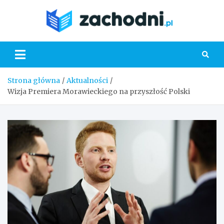
Skip
to
Zacho
content
Strona główna
Aktualności
Wizja Premiera Morawieckiego na przyszłość Polski