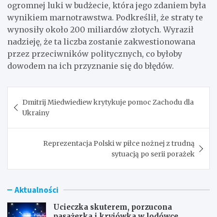
ogromnej luki w budżecie, która jego zdaniem była
wynikiem marnotrawstwa. Podkreślił, że straty te
wynosiły około 200 miliardów złotych. Wyraził
nadzieję, że ta liczba zostanie zakwestionowana
przez przeciwników politycznych, co byłoby
dowodem na ich przyznanie się do błędów.
Nawigacja
Dmitrij Miedwiediew krytykuje pomoc Zachodu dla
wpisu
Ukrainy
Reprezentacja Polski w piłce nożnej z trudną
sytuacją po serii porażek
Aktualności
Ucieczka skuterem, porzucona
pasażerka i kryjówka w lodówce