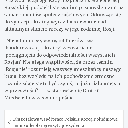
Przewodniczącego Rady Bezpieczeństwa Federacji
Rosyjskiej, podzielił się swoimi przemyśleniami na
łamach mediów społecznościowych. Odnosząc się
do sytuacji Ukrainy, wyraził ubolewanie nad
aktualnym stanem rzeczy w jego rodzimej Rosji.
„Nieustannie słyszymy od liderów tzw.
'banderowskiej Ukrainy’ wezwania do
'pociągnięcia do odpowiedzialności wszystkich
Rosjan’. Nie ulega wątpliwości, że przez termin
'Rosjanie’ rozumieją wszyscy mieszkańcy naszego
kraju, bez względu na ich pochodzenie etniczne.
Czy nie zdaje się to być czymś, co już miało miejsce
w przeszłości?” – zastanawiał się Dmitrij
Miedwiediew w swoim poście.
Nawigacja
Długofalowa współpraca Polski z Koreą Południową
wpisu
mimo odwołanej wizyty prezydenta