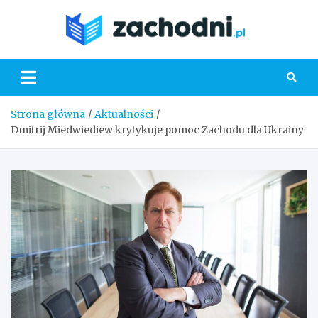
Skip
to
Zacho
content
Strona główna
Aktualności
Dmitrij Miedwiediew krytykuje pomoc Zachodu dla Ukrainy