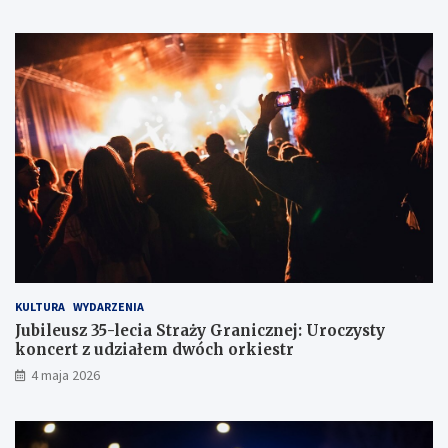
o
e
d
r
ó
o
w
w
c
c
e
ó
w
z
d
r
ó
g
KULTURA
WYDARZENIA
Jubileusz 35-lecia Straży Granicznej: Uroczysty
koncert z udziałem dwóch orkiestr
4 maja 2026