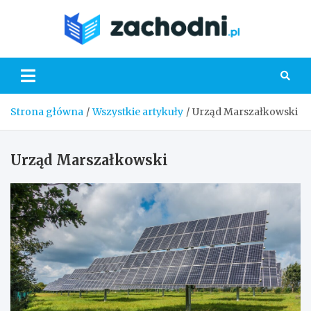
Skip
to
Zacho
content
Strona główna
Wszystkie artykuły
Urząd Marszałkowski
Urząd Marszałkowski