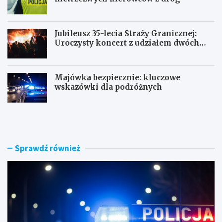
Jubileusz 35-lecia Straży Granicznej:
Uroczysty koncert z udziałem dwóch
orkiestr
Majówka bezpiecznie: kluczowe
wskazówki dla podróżnych
U
P
c
o
i
r
e
a
c
n
Sprawdź również
z
n
k
e
a
k
s
o
k
n
u
t
t
r
e
o