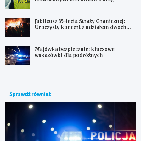
Jubileusz 35-lecia Straży Granicznej:
Uroczysty koncert z udziałem dwóch
orkiestr
Majówka bezpiecznie: kluczowe
wskazówki dla podróżnych
U
P
c
o
i
r
e
a
c
n
Sprawdź również
z
n
k
e
a
k
s
o
k
n
u
t
t
r
e
o