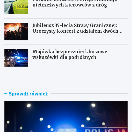
nietrzeźwych kierowców z dróg
Jubileusz 35-lecia Straży Granicznej:
Uroczysty koncert z udziałem dwóch
orkiestr
Majówka bezpiecznie: kluczowe
wskazówki dla podróżnych
U
P
c
o
i
r
e
a
c
n
Sprawdź również
z
n
k
e
a
k
s
o
k
n
u
t
t
r