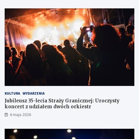
o
e
d
r
ó
o
w
w
c
c
e
ó
w
z
d
r
ó
g
KULTURA
WYDARZENIA
Jubileusz 35-lecia Straży Granicznej: Uroczysty
koncert z udziałem dwóch orkiestr
4 maja 2026