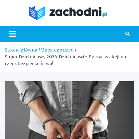
Skip
to
Zacho
content
Strona główna
Uncategorized
Super Dzielnicowy 2026: Dzielnicowi z Pyrzyc w akcji na
rzecz bezpieczeństwa!