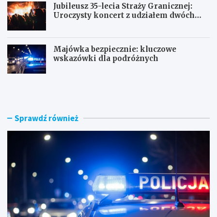
Jubileusz 35-lecia Straży Granicznej:
Uroczysty koncert z udziałem dwóch
orkiestr
Majówka bezpiecznie: kluczowe
wskazówki dla podróżnych
U
P
c
o
i
r
e
a
c
n
Sprawdź również
z
n
k
e
a
k
s
o
k
n
u
t
t
r
e
o
r
l
e
e
m
: