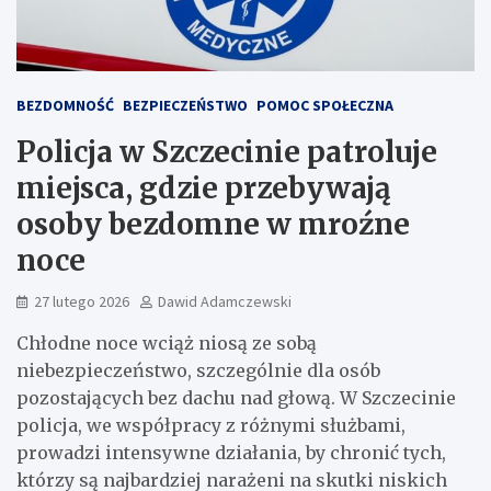
BEZDOMNOŚĆ
BEZPIECZEŃSTWO
POMOC SPOŁECZNA
Policja w Szczecinie patroluje
miejsca, gdzie przebywają
osoby bezdomne w mroźne
noce
27 lutego 2026
Dawid Adamczewski
Chłodne noce wciąż niosą ze sobą
niebezpieczeństwo, szczególnie dla osób
pozostających bez dachu nad głową. W Szczecinie
policja, we współpracy z różnymi służbami,
prowadzi intensywne działania, by chronić tych,
którzy są najbardziej narażeni na skutki niskich