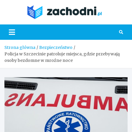
Skip
to
Zacho
content
Strona główna
Bezpieczeństwo
Policja w Szczecinie patroluje miejsca, gdzie przebywają
osoby bezdomne w mroźne noce