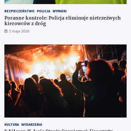
ó
w
w
y
BEZPIECZEŃSTWO
POLICJA
WYPADKI
k
c
Poranne kontrole: Policja eliminuje nietrzeźwych
a
h
kierowców z dróg
w
k
5 maja 2026
l
i
o
e
d
r
ó
o
w
w
c
c
e
ó
w
z
d
r
ó
g
KULTURA
WYDARZENIA