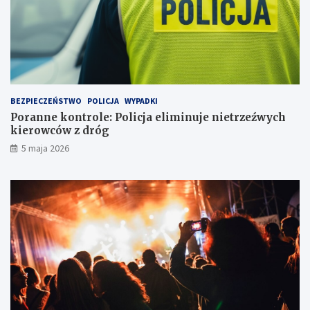
a
e
i
t
k
r
r
z
y
e
j
ź
ó
w
w
y
BEZPIECZEŃSTWO
POLICJA
WYPADKI
k
c
Poranne kontrole: Policja eliminuje nietrzeźwych
a
h
kierowców z dróg
w
k
5 maja 2026
l
i
o
e
d
r
ó
o
w
w
c
c
e
ó
w
z
d
r
ó
g