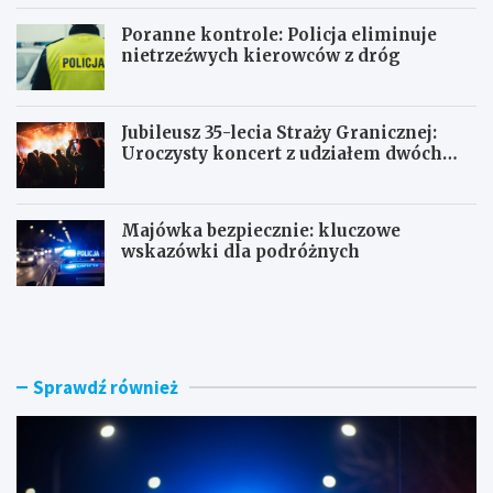
Poranne kontrole: Policja eliminuje
nietrzeźwych kierowców z dróg
Jubileusz 35-lecia Straży Granicznej:
Uroczysty koncert z udziałem dwóch
orkiestr
Majówka bezpiecznie: kluczowe
wskazówki dla podróżnych
U
P
c
o
i
r
e
a
c
n
Sprawdź również
z
n
k
e
a
k
s
o
k
n
u
t