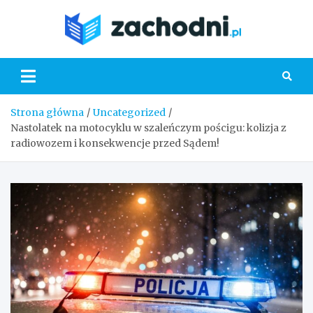
Skip
to
Zacho
content
Strona główna
Uncategorized
Nastolatek na motocyklu w szaleńczym pościgu: kolizja z
radiowozem i konsekwencje przed Sądem!