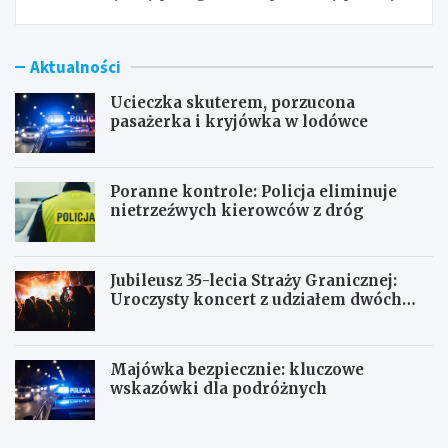
Aktualności
Ucieczka skuterem, porzucona
pasażerka i kryjówka w lodówce
Poranne kontrole: Policja eliminuje
nietrzeźwych kierowców z dróg
Jubileusz 35-lecia Straży Granicznej:
Uroczysty koncert z udziałem dwóch
orkiestr
Majówka bezpiecznie: kluczowe
wskazówki dla podróżnych
U
P
c
o