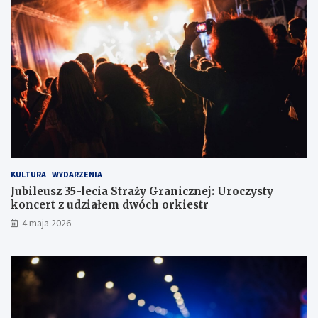
w
w
c
c
e
ó
w
z
d
r
ó
g
KULTURA
WYDARZENIA
Jubileusz 35-lecia Straży Granicznej: Uroczysty
koncert z udziałem dwóch orkiestr
4 maja 2026