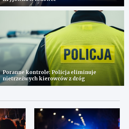
Poranne kontrole: Policja eliminuje
nietrzeźwych kierowców z dróg