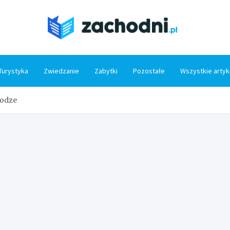
Zacho
Turystyka
Zwiedzanie
Zabytki
Pozostałe
Wszystkie artyk
rodze