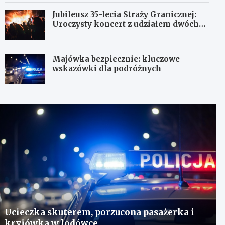
Jubileusz 35-lecia Straży Granicznej:
Uroczysty koncert z udziałem dwóch
orkiestr
Majówka bezpiecznie: kluczowe
wskazówki dla podróżnych
Ucieczka skuterem, porzucona pasażerka i
kryjówka w lodówce