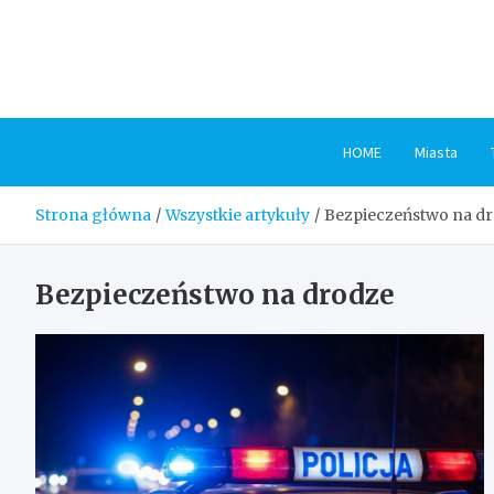
Skip
to
content
HOME
Miasta
Strona główna
Wszystkie artykuły
Bezpieczeństwo na d
Bezpieczeństwo na drodze