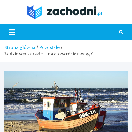
Skip
to
Zacho
content
Strona główna
Pozostałe
Łodzie wędkarskie – na co zwrócić uwagę?