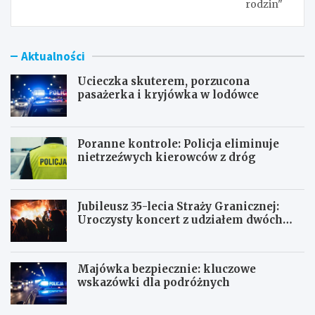
rodzin"
Aktualności
Ucieczka skuterem, porzucona
pasażerka i kryjówka w lodówce
Poranne kontrole: Policja eliminuje
nietrzeźwych kierowców z dróg
Jubileusz 35-lecia Straży Granicznej:
Uroczysty koncert z udziałem dwóch
orkiestr
Majówka bezpiecznie: kluczowe
wskazówki dla podróżnych
U
P