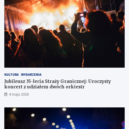
w
w
c
c
e
ó
w
z
d
r
ó
g
KULTURA
WYDARZENIA
Jubileusz 35-lecia Straży Granicznej: Uroczysty
koncert z udziałem dwóch orkiestr
4 maja 2026